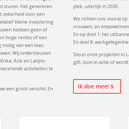
l sturen. Het genereren
plek, uiterlijk in 2030.
ft zekerheid voor een
We richten ons vooral op 
elatief kleine investering
vrouwen, en
empowermen
rouwen hebben geen of
En op doel 1: het uitbann
den hoge rentes of een
En doel 8: werkgelegenhei
g nodig van een man.
rouwen. Wij ondersteunen
Steun onze projecten in L
rika, Azië en Latijns-
gift, kom in actie of wordt 
rerende activiteiten te
Ik doe mee!
we een groot verschil. En