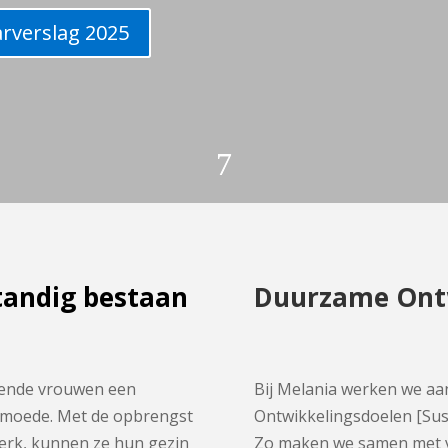
arverslag 2025
7
standig bestaan
Duurzame Ontw
mende vrouwen een
Bij Melania werken we aa
armoede. Met de opbrengst
Ontwikkelingsdoelen [Sus
werk, kunnen ze hun gezin
Zo maken we samen met v