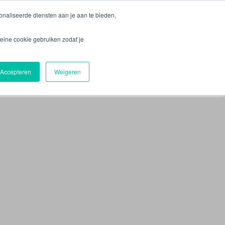
Idioma | Language
naliseerde diensten aan je aan te bieden,
eine cookie gebruiken zodat je
s
Help mee!
Projecten
Contact
Accepteren
Weigeren