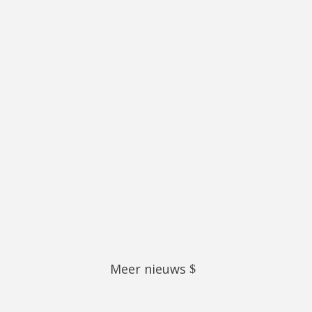
eft het fokken van varkens en het verbouwen van groente
 bij de groep aangesloten, er worden aubergines, tomaten, 
Meer nieuws