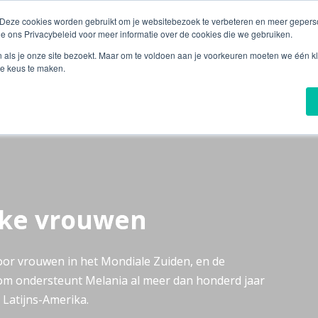
 Deze cookies worden gebruikt om je websitebezoek te verbeteren en meer geperso
ie ons Privacybeleid voor meer informatie over de cookies die we gebruiken.
n als je onze site bezoekt. Maar om te voldoen aan je voorkeuren moeten we één kl
Over Melania
Nieuw
e keus te maken.
rke vrouwen
oor vrouwen in het Mondiale Zuiden, en de
m ondersteunt Melania al meer dan honderd jaar
Latijns-Amerika.