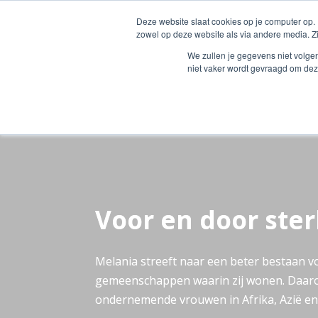
info@melania.nl
Deze website slaat cookies op je computer op.
zowel op deze website als via andere media. Z
We zullen je gegevens niet volge
niet vaker wordt gevraagd om dez
Voor en door ste
Melania streeft naar een beter bestaan v
gemeenschappen waarin zij wonen. Daaro
ondernemende vrouwen in Afrika, Azië en 